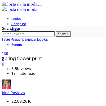
Looks
Shopping
Search for:
Trips
Search
Photography
Главная страница
Looks
Press
Events
136
Spring flower print
0
0
5,6K views
1 minute read
Irina Pavlova
22.03.2016