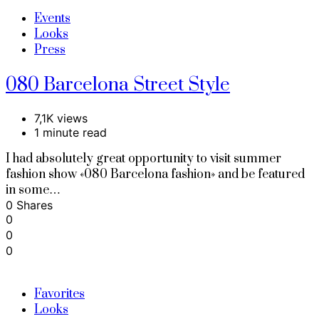
Events
Looks
Press
080 Barcelona Street Style
7,1K views
1 minute read
I had absolutely great opportunity to visit summer
fashion show «080 Barcelona fashion» and be featured
in some…
0 Shares
0
0
0
Favorites
Looks