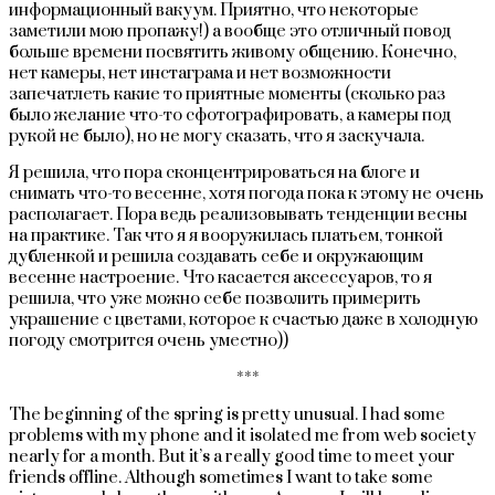
информационный вакуум. Приятно, что некоторые
заметили мою пропажу!) а вообще это отличный повод
больше времени посвятить живому общению. Конечно,
нет камеры, нет инстаграма и нет возможности
запечатлеть какие то приятные моменты (сколько раз
было желание что-то сфотографировать, а камеры под
рукой не было), но не могу сказать, что я заскучала.
Я решила, что пора сконцентрироваться на блоге и
снимать что-то весенне, хотя погода пока к этому не очень
располагает. Пора ведь реализовывать тенденции весны
на практике. Так что я я вооружилась платьем, тонкой
дубленкой и решила создавать себе и окружающим
весенне настроение. Что касается аксессуаров, то я
решила, что уже можно себе позволить примерить
украшение с цветами, которое к счастью даже в холодную
погоду смотрится очень уместно))
***
The beginning of the spring is pretty unusual. I had some
problems with my phone and it isolated me from web society
nearly for a month. But it’s a really good time to meet your
friends offline. Although sometimes I want to take some