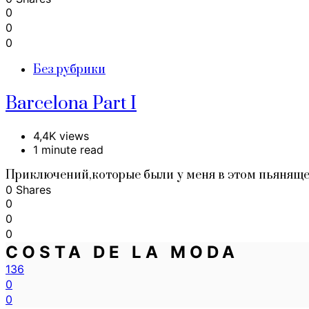
0
0
0
Без рубрики
Barcelona Part I
4,4K views
1 minute read
Приключений,которые были у меня в этом пьяняще
0 Shares
0
0
0
COSTA DE LA MODA
136
0
0