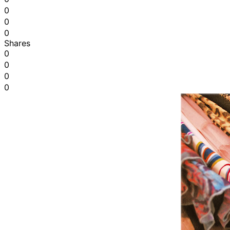
0
0
0
Shares
0
0
0
0