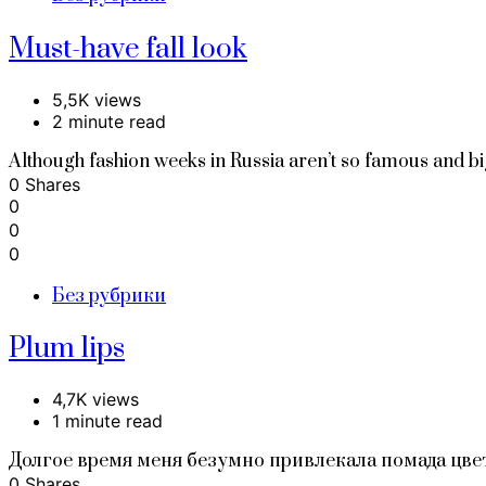
Must-have fall look
5,5K views
2 minute read
Although fashion weeks in Russia aren’t so famous and big
0 Shares
0
0
0
Без рубрики
Plum lips
4,7K views
1 minute read
Долгое время меня безумно привлекала помада цвет
0 Shares