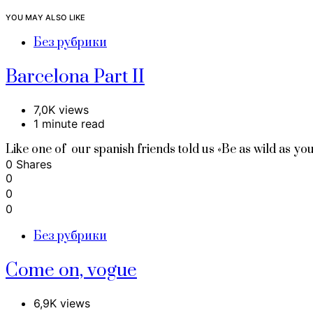
YOU MAY ALSO LIKE
Без рубрики
Barcelona Part II
7,0K views
1 minute read
Like one of our spanish friends told us «Be as wild as y
0 Shares
0
0
0
Без рубрики
Come on, vogue
6,9K views