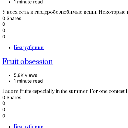
1 minute read
У всех есть в гардеробе любимые вещи. Некоторые
0 Shares
0
0
0
Без рубрики
Fruit obsession
5,8K views
1 minute read
I adore fruits especially in the summer. For one contest I
0 Shares
0
0
0
Без рубрики