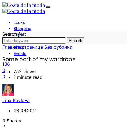
Looks
Shopping
Search for:
Trips
Search
Photography
Главная страница
Без рубрики
Press
Events
Some part of my wardrobe
136
0
752 views
0
1 minute read
Irina Pavlova
08.06.2011
0 Shares
0