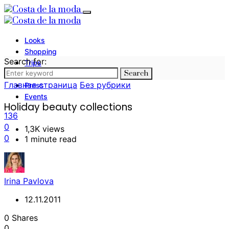
Looks
Shopping
Search for:
Trips
Search
Photography
Главная страница
Без рубрики
Press
Events
Holiday beauty collections
136
0
1,3K views
0
1 minute read
Irina Pavlova
12.11.2011
0 Shares
0