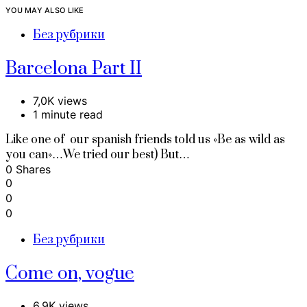
YOU MAY ALSO LIKE
Без рубрики
Barcelona Part II
7,0K views
1 minute read
Like one of our spanish friends told us «Be as wild as
you can»…We tried our best) But…
0 Shares
0
0
0
Без рубрики
Come on, vogue
6,9K views