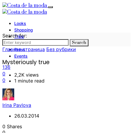
Looks
Shopping
Search for:
Trips
Search
Photography
Главная страница
Без рубрики
Press
Events
Mysteriously true
136
0
2,2K views
0
1 minute read
Irina Pavlova
26.03.2014
0 Shares
0