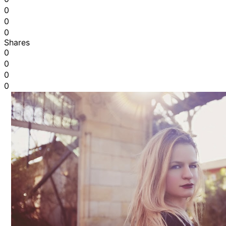
0
0
0
Shares
0
0
0
0