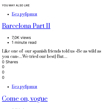
YOU MAY ALSO LIKE
Без рубрики
Barcelona Part II
7,0K views
1 minute read
Like one of our spanish friends told us «Be as wild as
you can»…We tried our best) But…
0 Shares
0
0
0
Без рубрики
Come on, vogue