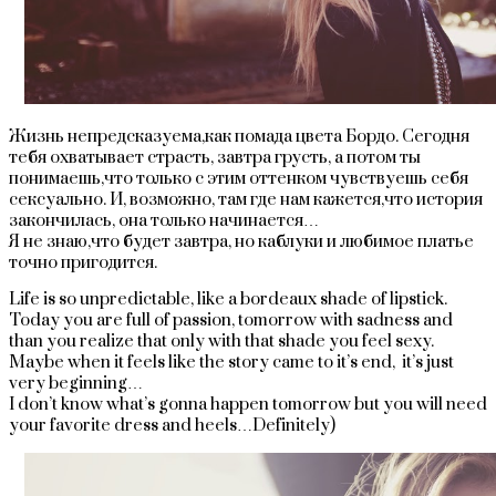
Жизнь непредсказуема,как помада цвета Бордо. Сегодня
тебя охватывает страсть, завтра грусть, а потом ты
понимаешь,что только с этим оттенком чувствуешь себя
сексуально. И, возможно, там где нам кажется,что история
закончилась, она только начинается…
Я не знаю,что будет завтра, но каблуки и любимое платье
точно пригодится.
Life is so unpredictable, like a bordeaux shade of lipstick.
Today you are full of passion, tomorrow with sadness and
than you realize that only with that shade you feel sexy.
Maybe when it feels like the story came to it’s end, it’s just
very beginning…
I don’t know what’s gonna happen tomorrow but you will need
your favorite dress and heels…Definitely)