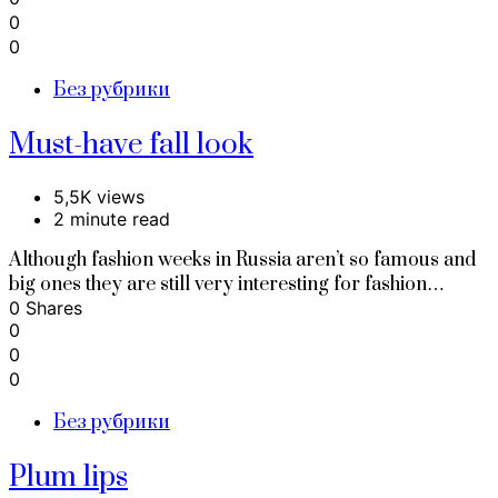
0
0
Без рубрики
Must-have fall look
5,5K views
2 minute read
Although fashion weeks in Russia aren’t so famous and
big ones they are still very interesting for fashion…
0 Shares
0
0
0
Без рубрики
Plum lips