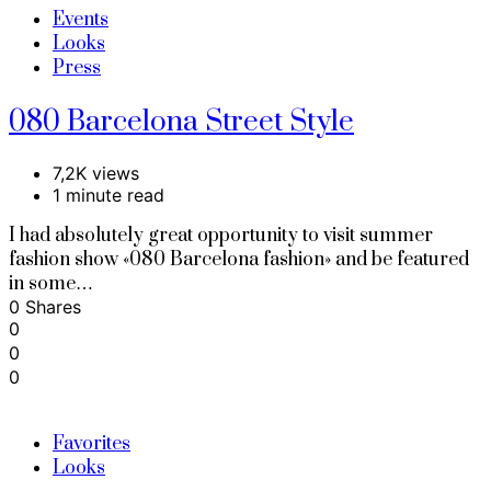
Events
Looks
Press
080 Barcelona Street Style
7,2K views
1 minute read
I had absolutely great opportunity to visit summer
fashion show «080 Barcelona fashion» and be featured
in some…
0 Shares
0
0
0
Favorites
Looks