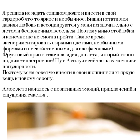
Я решила не ждать слишком долго и внести в свой
гардероб что-то яркое и необычное. Вишни кстати моя
давняя любовь и ассоциируются у меня исключительно с
летом и бесконечным весельем. Поэтому мимо этой юбки
я конечно же не смогла пройти. Самое время
экспериментировать с яркими цветами, необычными
формами и несвойственными для вас фасонами:)
Фруктовый принт отличная идея для лета, который точно
поднимет настроение! Ну и А силуэт сейчас на самом пике
популярности.
Поэтому всем советую внести в свой шоппинг лист яркую
вещь к новому сезону.
А мое лето началось с позитивных эмоций, приключений и
ощущения счастья…