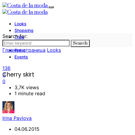
Looks
Shopping
Search for:
Trips
Search
Photography
Главная страница
Looks
Press
Events
136
Cherry skirt
0
0
3,7K views
1 minute read
Irina Pavlova
04.06.2015