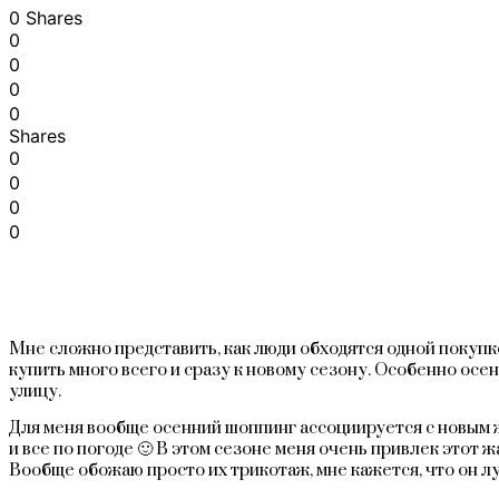
0 Shares
0
0
0
0
Shares
0
0
0
0
Мне сложно представить, как люди обходятся одной покупко
купить много всего и сразу к новому сезону. Особенно осен
улицу.
Для меня вообще осенний шоппинг ассоциируется с новым жа
и все по погоде 🙂 В этом сезоне меня очень привлек этот ж
Вообще обожаю просто их трикотаж, мне кажется, что он лу