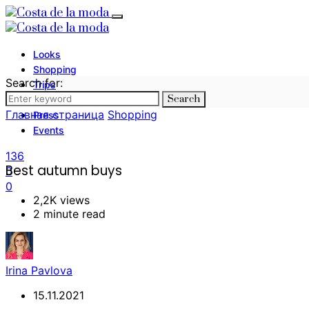
Looks
Shopping
Search for:
Trips
Search
Photography
Главная страница
Shopping
Press
Events
136
Best autumn buys
0
0
2,2K views
2 minute read
Irina Pavlova
15.11.2021