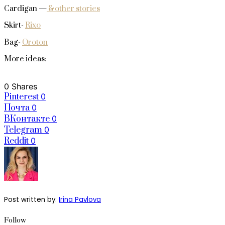
Cardigan —
&other stories
Skirt-
Rixo
Bag-
Oroton
More ideas:
0 Shares
Pinterest
0
Почта
0
ВКонтакте
0
Telegram
0
Reddit
0
Post written by:
Irina Pavlova
Follow