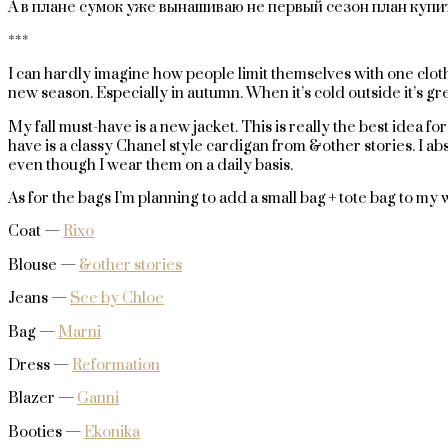
А в плане сумок уже вынашиваю не первый сезон план купи
***
I can hardly imagine how people limit themselves with one clothin
new season. Especially in autumn. When it’s cold outside it’s gr
My fall must-have is a new jacket. This is really the best idea fo
have is a classy Chanel style cardigan from &other stories. I a
even though I wear them on a daily basis.
As for the bags I’m planning to add a small bag + tote bag to my
Coat —
Rixo
Blouse —
&other stories
Jeans —
See by Chloe
Bag —
Marni
Dress —
Reformation
Blazer —
Ganni
Booties —
Ekonika