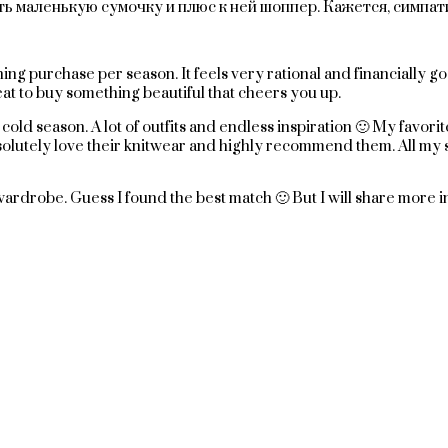
ть маленькую сумочку и плюс к ней шоппер. Кажется, симпа
g purchase per season. It feels very rational and financially good
eat to buy something beautiful that cheers you up.
r cold season. A lot of outfits and endless inspiration 🙂 My favor
bsolutely love their knitwear and highly recommend them. All my 
 wardrobe. Guess I found the best match 🙂 But I will share more i