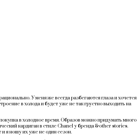
рационально. У меня же всегда разбегаются глаза и хочется
троение в холода и будет уже не так грустно выходить на
 покупка в холодное время. Образов можно придумать много
ческий кардиган в стиле Chanel у бренда &other stories.
и я ношу их уже не один сезон.