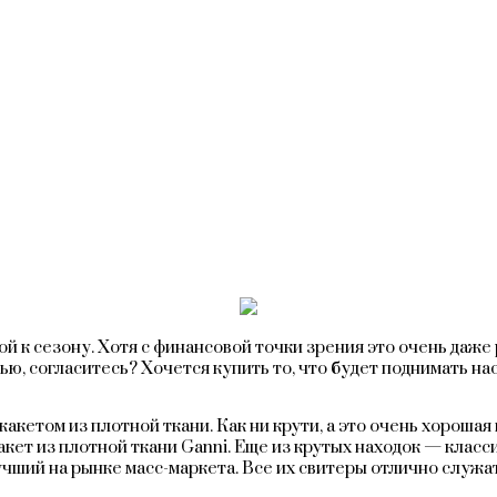
й к сезону. Хотя с финансовой точки зрения это очень даже 
ью, согласитесь? Хочется купить то, что будет поднимать нас
кетом из плотной ткани. Как ни крути, а это очень хорошая
акет из плотной ткани Ganni. Еще из крутых находок — класси
чший на рынке масс-маркета. Все их свитеры отлично служат 